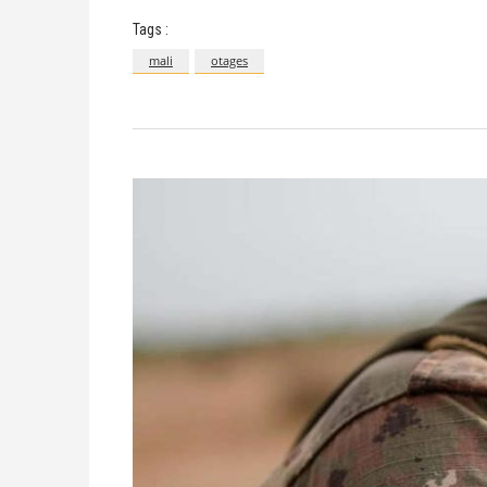
Tags :
mali
otages