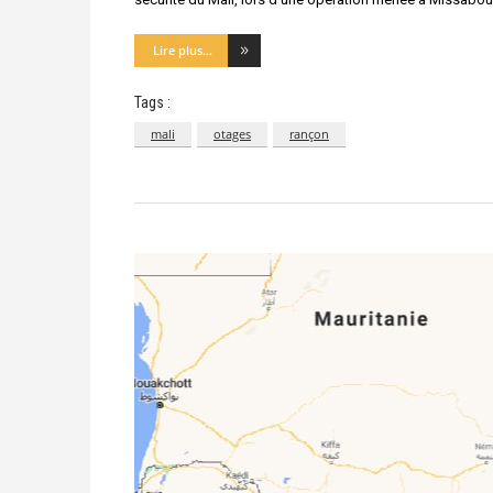
Lire plus...
Tags :
mali
otages
rançon