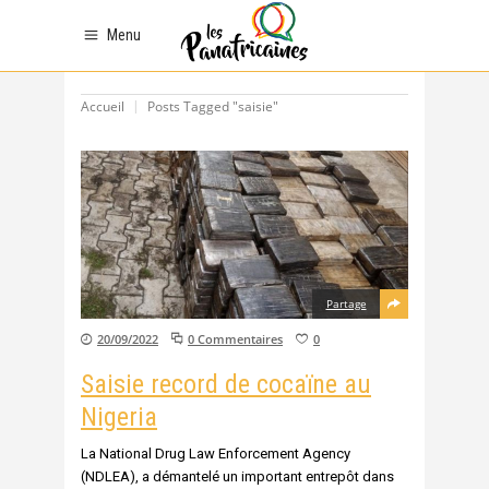
Menu
Accueil
Posts Tagged "saisie"
Partage
20/09/2022
0 Commentaires
0
Saisie record de cocaïne au
Nigeria
La National Drug Law Enforcement Agency
(NDLEA), a démantelé un important entrepôt dans