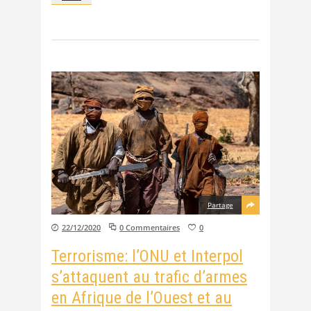
Partage
22/12/2020
0 Commentaires
0
Terrorisme: l’ONU et Interpol
s’attaquent au trafic d’armes
en Afrique de l’Ouest et au