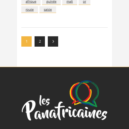
afrique
guinée
mali
or
route
saisie
1
2