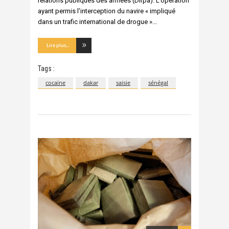
relations publiques des armées (Dirpa). L’opération
ayant permis l’interception du navire « impliqué
dans un trafic international de drogue »
Lire plus...
Tags :
cocaïne
dakar
saisie
sénégal