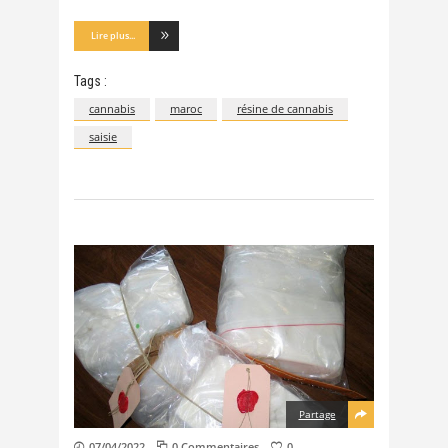
Lire plus...
Tags :
cannabis
maroc
résine de cannabis
saisie
Partage
07/04/2022
0 Commentaires
0