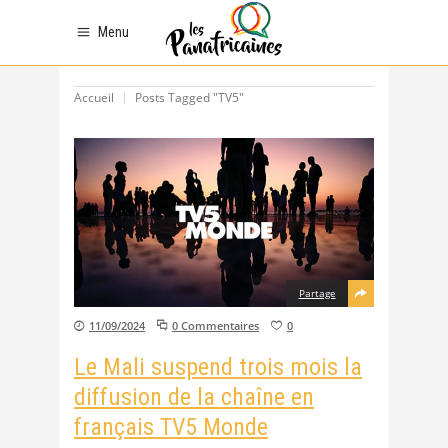
Menu
Accueil
Posts Tagged "TV5"
Partage
11/09/2024
0 Commentaires
0
Le Mali suspend trois mois la
diffusion de la chaîne en
français TV5 Monde