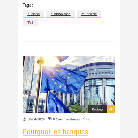
Tags :
burkina
burkina faso
mutinerie
TV5
Partage
30/04/2024
0 Commentaires
0
Pourquoi les banques