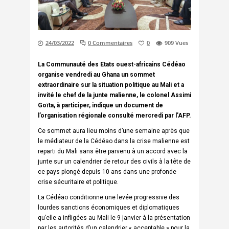
24/03/2022
0 Commentaires
0
909
Vues
La Communauté des Etats ouest-africains Cédéao
organise vendredi au Ghana un sommet
extraordinaire sur la situation politique au Mali et a
invité le chef de la junte malienne, le colonel Assimi
Goïta, à participer, indique un document de
l’organisation régionale consulté mercredi par l’AFP.
Ce sommet aura lieu moins d’une semaine après que
le médiateur de la Cédéao dans la crise malienne est
reparti du Mali sans être parvenu à un accord avec la
junte sur un calendrier de retour des civils à la tête de
ce pays plongé depuis 10 ans dans une profonde
crise sécuritaire et politique.
La Cédéao conditionne une levée progressive des
lourdes sanctions économiques et diplomatiques
qu’elle a infligées au Mali le 9 janvier à la présentation
par les autorités d’un calendrier « acceptable » pour la