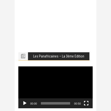
Les Panafricaines – La 3ème Edition
Lecteur
vidéo
00:00
00:50