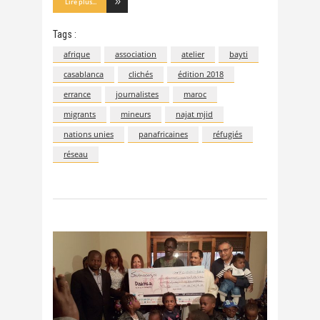
Lire plus...
Tags :
afrique
association
atelier
bayti
casablanca
clichés
édition 2018
errance
journalistes
maroc
migrants
mineurs
najat mjid
nations unies
panafricaines
réfugiés
réseau