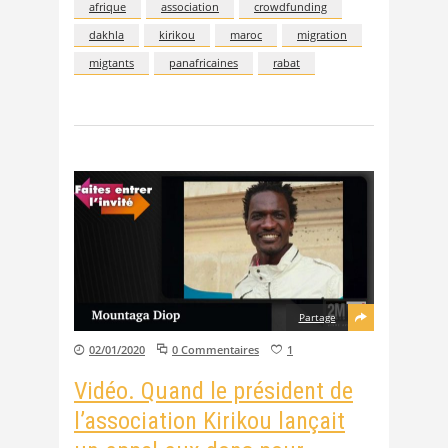
afrique
association
crowdfunding
dakhla
kirikou
maroc
migration
migtants
panafricaines
rabat
Partage
02/01/2020
0 Commentaires
1
Vidéo. Quand le président de
l’association Kirikou lançait