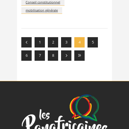
Conseil constitutionnel
mobilisation générale
1
2
3
4
5
6
7
8