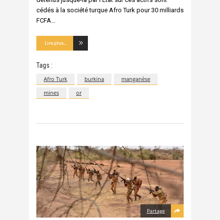
cédés à la société turque Afro Turk pour 30 milliards
FCFA
Lire plus...
Tags :
Afro Turk
burkina
manganèse
mines
or
Partage