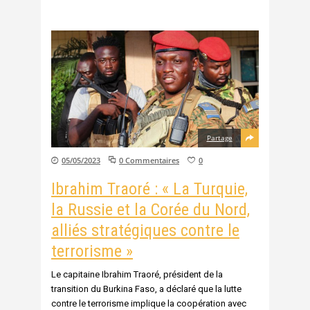
Partage
05/05/2023
0 Commentaires
0
Ibrahim Traoré : « La Turquie,
la Russie et la Corée du Nord,
alliés stratégiques contre le
terrorisme »
Le capitaine Ibrahim Traoré, président de la
transition du Burkina Faso, a déclaré que la lutte
contre le terrorisme implique la coopération avec