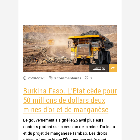
Partage
26/04/2023
0 Commentaires
0
Burkina Faso. L’Etat cède pour
50 millions de dollars deux
mines d’or et de manganèse
Le gouvernement a signé le 25 avril plusieurs
contrats portant sur la cession de la mine d’or Inata
et du projet de manganèse Tambao. Les droits
détenus jusque-là par l’État sur ces actifs sont