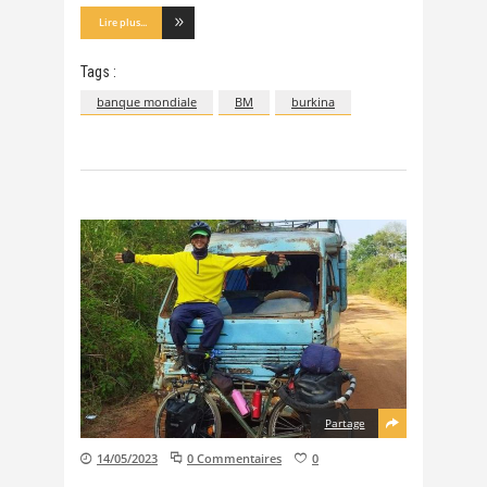
Lire plus...
Tags :
banque mondiale
BM
burkina
Partage
14/05/2023
0 Commentaires
0