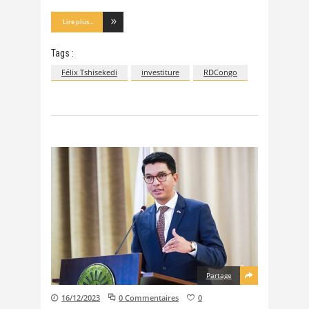
Lire plus...
Tags :
Félix Tshisekedi
investiture
RDCongo
Partage
16/12/2023
0 Commentaires
0