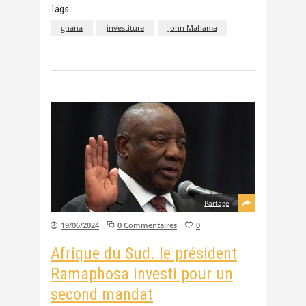
Tags :
ghana
investiture
John Mahama
Partage
19/06/2024
0 Commentaires
0
Afrique du Sud. le président
Ramaphosa investi pour un
second mandat