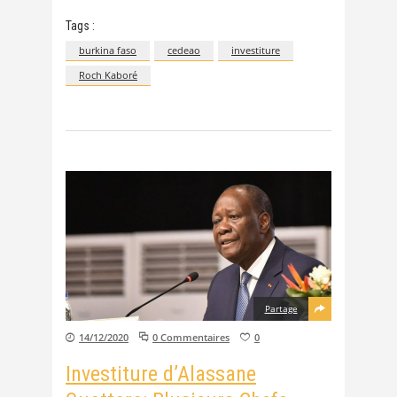
Tags :
burkina faso
cedeao
investiture
Roch Kaboré
Partage
14/12/2020
0 Commentaires
0
Investiture d’Alassane